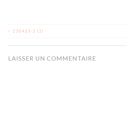
<
230423-2 (2)
NAVIGATION
DES
ARTICLES
LAISSER UN COMMENTAIRE