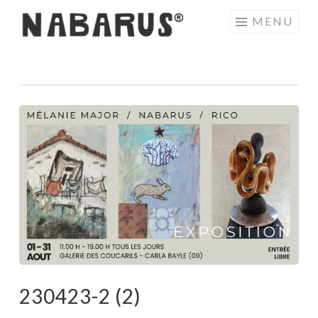
Aller
MENU
au
contenu
principal
230423-2 (2)