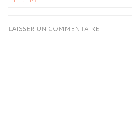
<
181214-5
NAVIGATION
DES
ARTICLES
LAISSER UN COMMENTAIRE