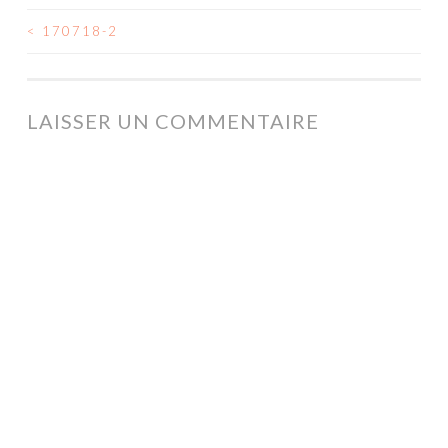
<
170718-2
NAVIGATION
DES
ARTICLES
LAISSER UN COMMENTAIRE