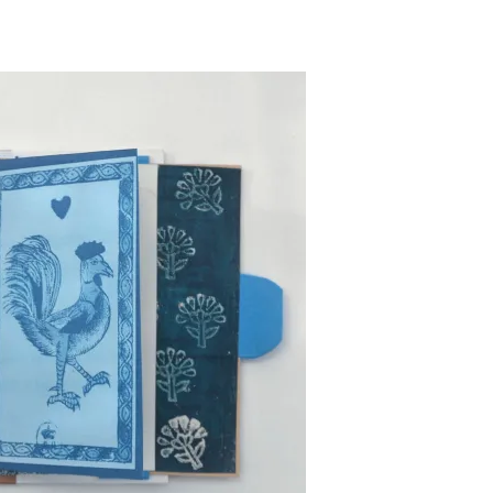
Pascale Le mouell
il y a 2 ans
Super contente de 
acquisition. Beau trav
pour ce jeu de cart
magnifiques. Et d'u
rapidité d'expédition. 
Lire la suite
bien. Merci Nabaru
Pascale