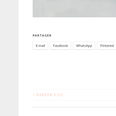
PARTAGER
E-mail
Facebook
WhatsApp
Pinterest
<
050924-5 (5)
NAVIGATION
DES