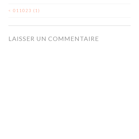
<
011023 (1)
NAVIGATION
DES
ARTICLES
LAISSER UN COMMENTAIRE